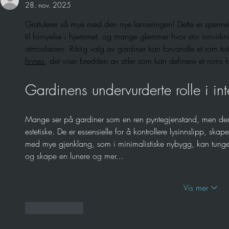
28. nov. 2025
Gratulerer så mye med den nye lanseringen! Dette er spennend
til fornyelse i hjemmet, og mange glemmer hvor stor innvirkni
atmosfæren. Riktig valg av gardiner kan forvandle et rom tota
finnes
, det viser bredden av stiler som kan definere et roms k
Gardinens undervurderte rolle i int
Mange ser på gardiner som en ren pyntegjenstand, men deres
estetiske. De er essensielle for å kontrollere lysinnslipp, ska
med mye gjenklang, som i minimalistiske nybygg, kan tunge tek
og skape en lunere og mer…
Vis mer
Lik
Svar