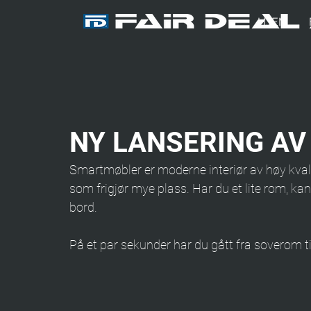
HJEM
NY LANSERING AV
Smartmøbler er moderne interiør av høy kvali
som frigjør mye plass. Har du et lite rom, ka
bord.
På et par sekunder har du gått fra soverom t