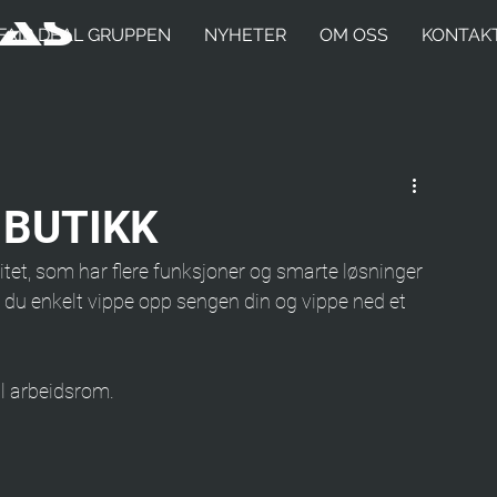
FAIR DEAL GRUPPEN
NYHETER
OM OSS
KONTAK
 BUTIKK
tet, som har flere funksjoner og smarte løsninger 
n du enkelt vippe opp sengen din og vippe ned et 
il arbeidsrom.