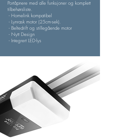
Portåpnere med alle funksjoner og komplett
tilbehørsliste.
- Homelink kompatibel
- Lynrask motor (25cm-sek).
- Beltedrift og stillegående motor
- Nytt Design
- Integrert LED-lys