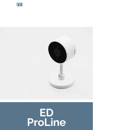
ED
ProLine